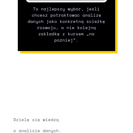
To najlepszy wybór, jeśli
chcesz potraktować analizę
danych jako konkretną ścieżkę
rozwoju, a nie kolejną
zakładkę z kursem „na
później”.
Dzielę się wiedzą
o analizie danych.