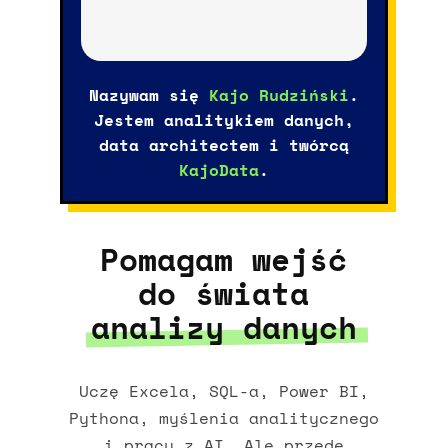
Nazywam się
Kajo Rudziński
.
Jestem analitykiem danych,
data architectem i twórcą
KajoData
.
Pomagam wejść
do świata
analizy danych
Uczę Excela, SQL-a, Power BI,
Pythona, myślenia analitycznego
i pracy z AI. Ale przede